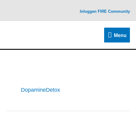
Skip
Inloggen FIRE Community
to
content
Menu
Menu
DopamineDetox