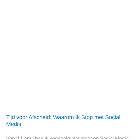
Tijd voor Afscheid: Waarom Ik Stop met Social
Tijd
Media
voor
Afscheid:
Vanaf 1 april ben ik voorlopig niet meer op Social Media